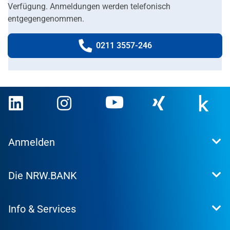
Verfügung. Anmeldungen werden telefonisch
entgegengenommen.
0211 3557-246
Telefonnummer:
Anmelden
Extranet
Die NRW.BANK
Kundenportal
WohnWeb
Dafür stehen wir
Kommunenportal
Info & Services
Presse
Karriere
Kontakt