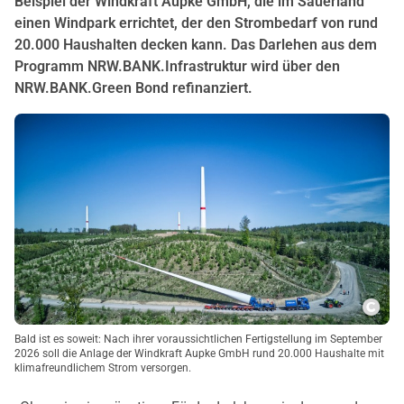
Beispiel der Windkraft Aupke GmbH, die im Sauerland
einen Windpark errichtet, der den Strombedarf von rund
20.000 Haushalten decken kann. Das Darlehen aus dem
Programm NRW.BANK.Infrastruktur wird über den
NRW.BANK.Green Bond refinanziert.
Copy
Bald ist es soweit: Nach ihrer voraussichtlichen Fertigstellung im September
2026 soll die Anlage der Windkraft Aupke GmbH rund 20.000 Haushalte mit
klimafreundlichem Strom versorgen.