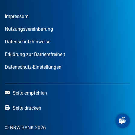
Tools und Rechner
Umweltwirtschafts­preis.NRW
Unternehmen
Nachrichten
MUT – DER GRÜNDUNGSPREIS NRW
Privatpersonen
Finanzpublikationen
Impressum
STARTERCENTER NRW
Öffentliche Kunden
Wissen zum Mitnehmen
OUT OF THE BOX.NRW
Nutzungsvereinbarung
NRW.Venture
Datenschutzhinweise
Erklärung zur Barrierefreiheit
Datenschutz-Einstellungen
Seite empfehlen
Seite drucken
© NRW.BANK 2026