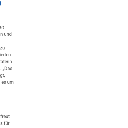
n
it
en und
 zu
ierten
aterin
. „Das
gt,
n es um
freut
s für