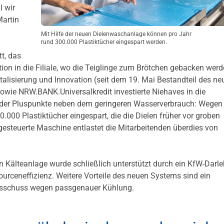
l wir
Martin
Mit Hilfe der neuen Dielenwaschanlage können pro Jahr
rund 300.000 Plastiktücher eingespart werden.
tt, das
ion in die Filiale, wo die Teiglinge zum Brötchen gebacken werd
isierung und Innovation (seit dem 19. Mai Bestandteil des ne
ie NRW.BANK.Universalkredit investierte Niehaves in die
 der Pluspunkte neben dem geringeren Wasserverbrauch: Wegen
.000 Plastiktücher eingespart, die die Dielen früher vor groben
gesteuerte Maschine entlastet die Mitarbeitenden überdies von
Kälteanlage wurde schließlich unterstützt durch ein KfW-Darl
urceneffizienz. Weitere Vorteile des neuen Systems sind ein
Ausschuss wegen passgenauer Kühlung.