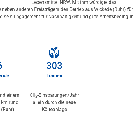
Lebensmittel NRW. Mit ihm würdigte das
eben anderen Preisträgern den Betrieb aus Wickede (Ruhr) für
nd sein Engagement für Nachhaltigkeit und gute Arbeitsbedingu
0
305
ende
Tonnen
 und einem
C0
-Einsparungen/Jahr
2
 km rund
allein durch die neue
 (Ruhr)
Kälteanlage