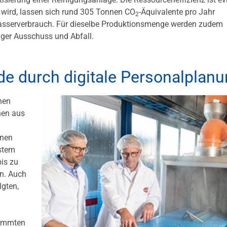
lt wird, lassen sich rund 305 Tonnen CO
-Äquivalente pro Jahr
2
asserverbrauch. Für dieselbe Produktionsmenge werden zudem
iger Ausschuss und Abfall.
nde durch digitale Personalplan
hen
hen aus
enen
stem
is zu
en. Auch
lgten,
timmten