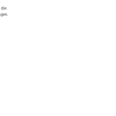
 die
ngen.