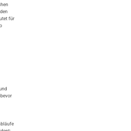
chen
 den
tet für
o
 und
 bevor
abläufe
ident: