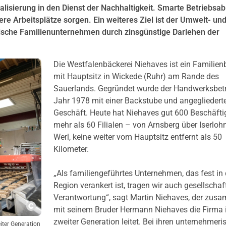
talisierung in den Dienst der Nachhaltigkeit. Smarte Betriebsa
ere Arbeitsplätze sorgen. Ein weiteres Ziel ist der Umwelt- un
dische Familienunternehmen durch zinsgünstige Darlehen der
Die Westfalenbäckerei Niehaves ist ein Familienb
mit Hauptsitz in Wickede (Ruhr) am Rande des
Sauerlands. Gegründet wurde der Handwerksbetr
Jahr 1978 mit einer Backstube und angeglieder
Geschäft. Heute hat Niehaves gut 600 Beschäfti
mehr als 60 Filialen – von Arnsberg über Iserlohn
Werl, keine weiter vom Hauptsitz entfernt als 50
Kilometer.
„Als familiengeführtes Unternehmen, das fest in 
Region verankert ist, tragen wir auch gesellschaf
Verantwortung“, sagt Martin Niehaves, der zus
mit seinem Bruder Hermann Niehaves die Firma 
Copyright
zweiter Generation leitet. Bei ihren unternehmeri
iter Generation