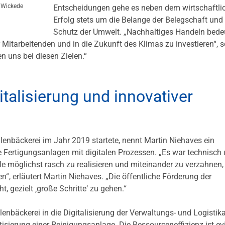
n Wickede
Entscheidungen gehe es neben dem wirtschaftli
Erfolg stets um die Belange der Belegschaft und
Schutz der Umwelt. „Nachhaltiges Handeln bedeu
 Mitarbeitenden und in die Zukunft des Klimas zu investieren“, s
n uns bei diesen Zielen.“
talisierung und innovativer
lenbäckerei im Jahr 2019 startete, nennt Martin Niehaves ein
e Fertigungsanlagen mit digitalen Prozessen. „Es war technisch
le möglichst rasch zu realisieren und miteinander zu verzahnen,
“, erläutert Martin Niehaves. „Die öffentliche Förderung der
gezielt ‚große Schritte‘ zu gehen.“
enbäckerei in die Digitalisierung der Verwaltungs- und Logistik
isierung einer Reinigungsanlage. Die Ressourceneffizienz ist ev