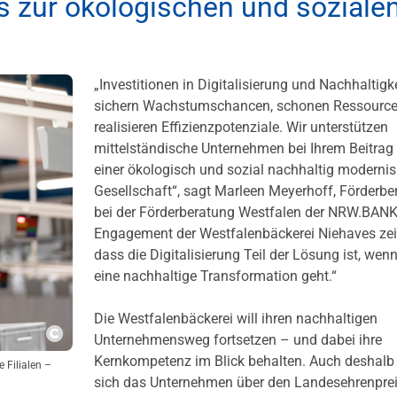
ds zur ökologischen und soziale
„Investitionen in Digitalisierung und Nachhaltigke
sichern Wachstumschancen, schonen Ressourc
realisieren Effizienzpotenziale. Wir unterstützen
mittelständische Unternehmen bei Ihrem Beitrag
einer ökologisch und sozial nachhaltig modernis
Gesellschaft“, sagt Marleen Meyerhoff, Förderber
bei der Förderberatung Westfalen der NRW.BANK
Engagement der Westfalenbäckerei Niehaves zei
dass die Digitalisierung Teil der Lösung ist, wen
eine nachhaltige Transformation geht.“
Die Westfalenbäckerei will ihren nachhaltigen
Unternehmensweg fortsetzen – und dabei ihre
Copyright
Kernkompetenz im Blick behalten. Auch deshalb 
 Filialen –
sich das Unternehmen über den Landesehrenprei