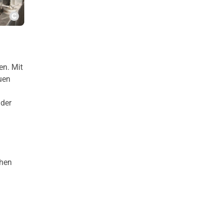
Copyright
en. Mit
uen
 der
ehen