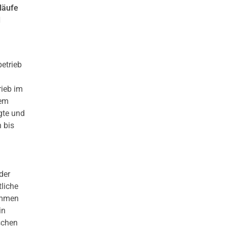
bläufe
d
etrieb
ieb im
tem
gte und
 bis
der
tliche
ammen
in
schen