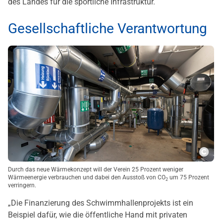
des Landes für die sportliche Infrastruktur.
Gesellschaftliche Verantwortung
Copy
Durch das neue Wärmekonzept will der Verein 25 Prozent weniger
Wärmeenergie verbrauchen und dabei den Ausstoß von CO
um 75 Prozent
2
verringern.
„Die Finanzierung des Schwimmhallenprojekts ist ein
Beispiel dafür, wie die öffentliche Hand mit privaten