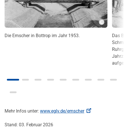
Copyright
Die Emscher in Bottrop im Jahr 1953.
Das Bil
Schmutz
Ruhrgeb
Jahrzeh
aufgen
Mehr Infos unter:
www.eglv.de/emscher
Stand: 03. Februar 2026