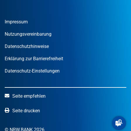
Gründer
Tools und Rechner
Umweltwirtschafts­preis.NRW
Unternehmen
Nachrichten
MUT – DER GRÜNDUNGSPREIS NRW
Privatpersonen
Finanzpublikationen
Impressum
STARTERCENTER NRW
Öffentliche Kunden
Wissen zum Mitnehmen
OUT OF THE BOX.NRW
Nutzungsvereinbarung
NRW.Venture
Datenschutzhinweise
Erklärung zur Barrierefreiheit
Datenschutz-Einstellungen
Seite empfehlen
Seite drucken
© NRW.BANK 2026