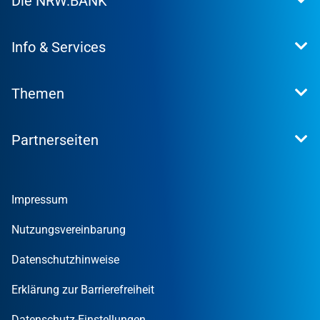
Die NRW.BANK
Kundenportal
WohnWeb
Dafür stehen wir
Kommunenportal
Info & Services
Presse
Karriere
Kontakt
Investor Relations
Themen
Produktsuche
Research
Konditionen
Nachhaltigkeit
Informationsmaterial
Partnerseiten
Digitalisierung
Veranstaltungen
Gründer
Tools und Rechner
Umweltwirtschafts­preis.NRW
Unternehmen
Nachrichten
MUT – DER GRÜNDUNGSPREIS NRW
Privatpersonen
Finanzpublikationen
Impressum
STARTERCENTER NRW
Öffentliche Kunden
Wissen zum Mitnehmen
OUT OF THE BOX.NRW
Nutzungsvereinbarung
NRW.Venture
Datenschutzhinweise
Erklärung zur Barrierefreiheit
Datenschutz-Einstellungen