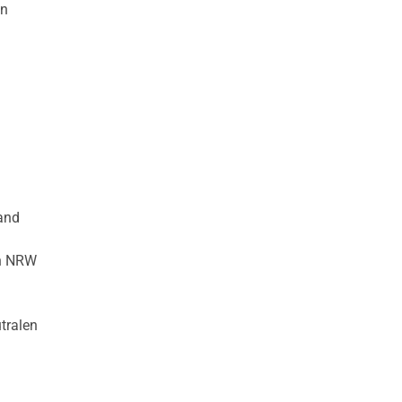
en
Land
in NRW
tralen