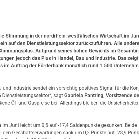
die Stimmung in der nordrhein-westfälischen Wirtschaft im Jun
ein auf den Dienstleistungssektor zurückzuführen. Alle ander
Stimmungsplus. Aufgrund seines hohen Gewichts im Gesamtin
tungen jedoch das Plus in Handel, Bau und Industrie. Das zeigt
as im Auftrag der Förderbank monatlich rund 1.500 Unterneh
und Industrie sendet ein vorsichtig positives Signal für die Kon
 Dienstleistungssektor“, sagt
Gabriela Pantring, Vorsitzende d
ene Öl- und Gaspreise bei. Allerdings bleiben die Unsicherheiten
 im Juni leicht um 0,5 auf -17,4 Saldenpunkte gesunken. Beide
u den Geschäftserwartungen sank um 0,2 Punkte auf -23,9 Punkt