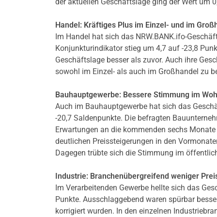
der aktuellen Geschäftslage ging der Wert um 0,
Handel: Kräftiges Plus im Einzel- und im Groß
Im Handel hat sich das NRW.BANK.ifo-Geschäfts
Konjunkturindikator stieg um 4,7 auf -23,8 Pun
Geschäftslage besser als zuvor. Auch ihre Gesc
sowohl im Einzel- als auch im Großhandel zu b
Bauhauptgewerbe: Bessere Stimmung im Wo
Auch im Bauhauptgewerbe hat sich das Geschäft
-20,7 Saldenpunkte. Die befragten Bauunterneh
Erwartungen an die kommenden sechs Monate be
deutlichen Preissteigerungen in den Vormonat
Dagegen trübte sich die Stimmung im öffentlic
Industrie: Branchenübergreifend weniger Prei
Im Verarbeitenden Gewerbe hellte sich das Gesch
Punkte. Ausschlaggebend waren spürbar besser
korrigiert wurden. In den einzelnen Industriebra