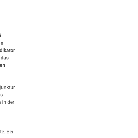
i
en
dikator
 das
men
junktur
es
 in der
e. Bei