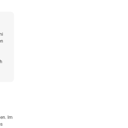
ni
en
ch
len. Im
es