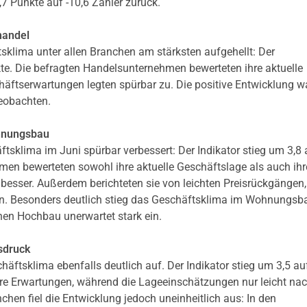
7 Punkte auf -10,6 Zähler zurück.
handel
klima unter allen Branchen am stärksten aufgehellt: Der
kte. Die befragten Handelsunternehmen bewerteten ihre aktuelle
häftserwartungen legten spürbar zu. Die positive Entwicklung w
eobachten.
hnungsbau
sklima im Juni spürbar verbessert: Der Indikator stieg um 3,8 
men bewerteten sowohl ihre aktuelle Geschäftslage als auch ihr
sser. Außerdem berichteten sie von leichten Preisrückgängen
en. Besonders deutlich stieg das Geschäftsklima im Wohnungsb
hen Hochbau unerwartet stark ein.
sdruck
äftsklima ebenfalls deutlich auf. Der Indikator stieg um 3,5 auf
e Erwartungen, während die Lageeinschätzungen nur leicht na
nchen fiel die Entwicklung jedoch uneinheitlich aus: In den