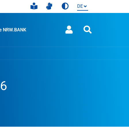
ie NRW.BANK
26