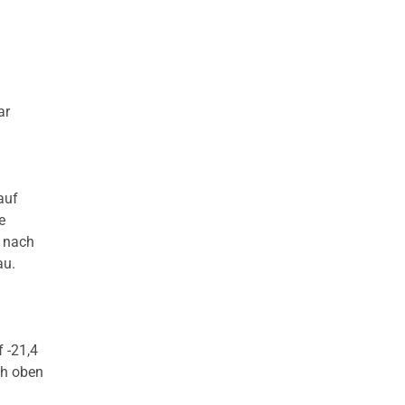
ar
auf
e
, nach
au.
 -21,4
ch oben