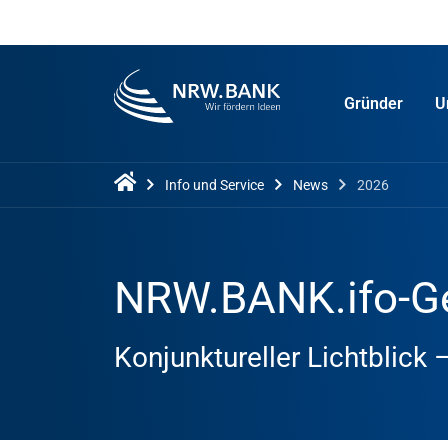
Gründer
U
Info und Service
News
2026
NRW.BANK.ifo-Ge
Konjunktureller Lichtblick