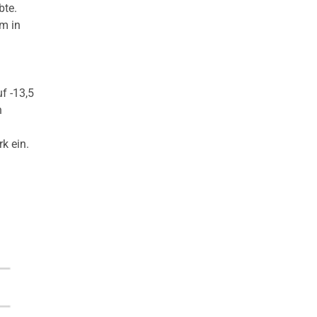
bte.
m in
f -13,5
n
k ein.