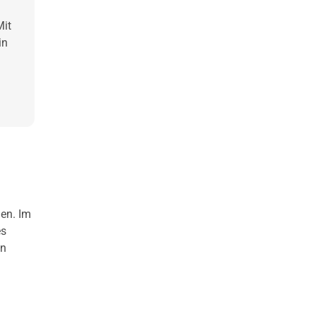
Mit
in
len. Im
es
en