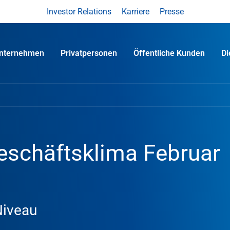
Investor Relations
Karriere
Presse
nternehmen
Privatpersonen
Öffentliche Kunden
D
schäftsklima Februar
Niveau