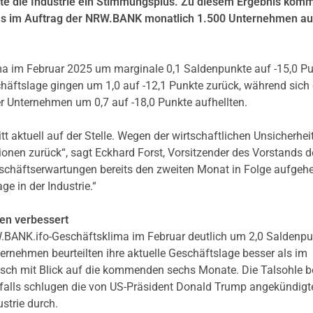
ete die Industrie ein Stimmungsplus. Zu diesem Ergebnis kom
das im Auftrag der NRW.BANK monatlich 1.500 Unternehmen a
a im Februar 2025 um marginale 0,1 Saldenpunkte auf -15,0 P
häftslage gingen um 1,0 auf -12,1 Punkte zurück, während sich 
 Unternehmen um 0,7 auf -18,0 Punkte aufhellten.
t aktuell auf der Stelle. Wegen der wirtschaftlichen Unsicherhei
tionen zurück“, sagt Eckhard Forst, Vorsitzender des Vorstands d
chäftserwartungen bereits den zweiten Monat in Folge aufgehe
ge in der Industrie.“
en verbessert
W.BANK.ifo-Geschäftsklima im Februar deutlich um 2,0 Saldenp
ternehmen beurteilten ihre aktuelle Geschäftslage besser als im
sch mit Blick auf die kommenden sechs Monate. Die Talsohle b
enfalls schlugen die von US-Präsident Donald Trump angekündigt
strie durch.