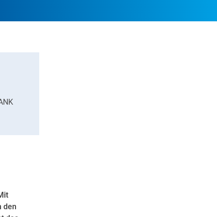
BANK
Mit
n den