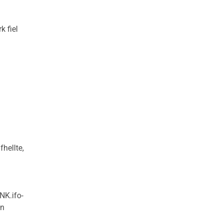
k fiel
1
hellte,
NK.ifo-
en