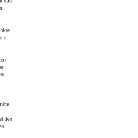
mt das
us
unkte
die
ten
er
llt
unkte
ei den
en