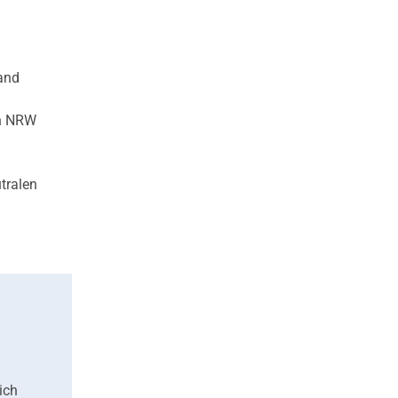
Land
in NRW
tralen
ich