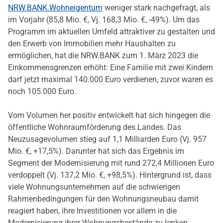
NRW.BANK.Wohneigentum
weniger stark nachgefragt, als
im Vorjahr (85,8 Mio. €, Vj. 168,3 Mio. €, -49%). Um das
Programm im aktuellen Umfeld attraktiver zu gestalten und
den Erwerb von Immobilien mehr Haushalten zu
ermöglichen, hat die NRW.BANK zum 1. März 2023 die
Einkommensgrenzen erhöht: Eine Familie mit zwei Kindern
darf jetzt maximal 140.000 Euro verdienen, zuvor waren es
noch 105.000 Euro.
Vom Volumen her positiv entwickelt hat sich hingegen die
öffentliche Wohnraumförderung des Landes. Das
Neuzusagevolumen stieg auf 1,1 Milliarden Euro (Vj. 957
Mio. €, +17,5%). Darunter hat sich das Ergebnis im
Segment der Modernisierung mit rund 272,4 Millionen Euro
verdoppelt (Vj. 137,2 Mio. €, +98,5%). Hintergrund ist, dass
viele Wohnungsunternehmen auf die schwierigen
Rahmenbedingungen für den Wohnungsneubau damit
reagiert haben, ihre Investitionen vor allem in die
Modernisierung ihrer Wohnungsbestände zu lenken.