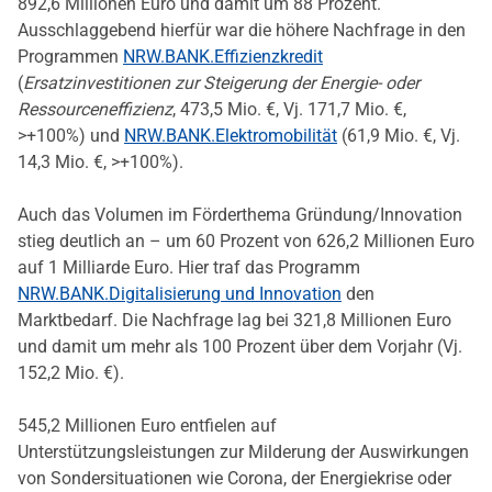
892,6 Millionen Euro und damit um 88 Prozent.
Ausschlaggebend hierfür war die höhere Nachfrage in den
Programmen
NRW.BANK.Effizienzkredit
(
Ersatzinvestitionen zur Steigerung der Energie- oder
Ressourceneffizienz
, 473,5 Mio. €, Vj. 171,7 Mio. €,
>+100%) und
NRW.BANK.Elektromobilität
(61,9 Mio. €, Vj.
14,3 Mio. €, >+100%).
Auch das Volumen im Förderthema Gründung/Innovation
stieg deutlich an – um 60 Prozent von 626,2 Millionen Euro
auf 1 Milliarde Euro. Hier traf das Programm
NRW.BANK.Digitalisierung und Innovation
den
Marktbedarf. Die Nachfrage lag bei 321,8 Millionen Euro
und damit um mehr als 100 Prozent über dem Vorjahr (Vj.
152,2 Mio. €).
545,2 Millionen Euro entfielen auf
Unterstützungsleistungen zur Milderung der Auswirkungen
von Sondersituationen wie Corona, der Energiekrise oder