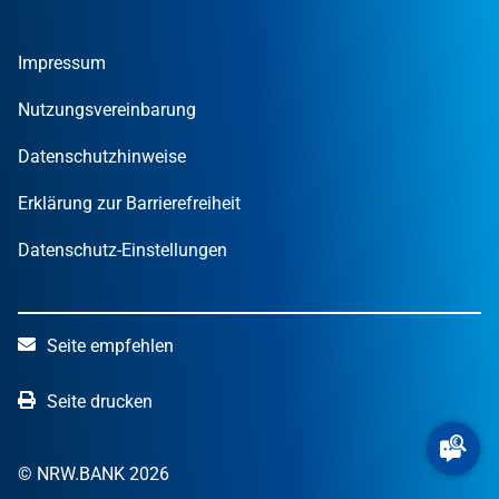
Tools und Rechner
Umweltwirtschafts­preis.NRW
Unternehmen
Nachrichten
MUT – DER GRÜNDUNGSPREIS NRW
Privatpersonen
Finanzpublikationen
Impressum
STARTERCENTER NRW
Öffentliche Kunden
Wissen zum Mitnehmen
OUT OF THE BOX.NRW
Nutzungsvereinbarung
NRW.Venture
Datenschutzhinweise
Erklärung zur Barrierefreiheit
Datenschutz-Einstellungen
Seite empfehlen
Seite drucken
© NRW.BANK 2026