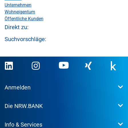
Unternehmen
Wohneigentum
Öffentliche Kunden
Direkt zu:
Suchvorschläge:
Anmelden
Extranet
Die NRW.BANK
Kundenportal
WohnWeb
Dafür stehen wir
Kommunenportal
Info & Services
Presse