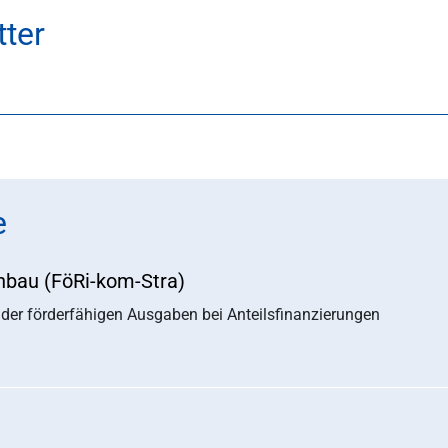
ter
e
nbau (FöRi-kom-Stra)
er förderfähigen Ausgaben bei Anteilsfinanzierungen