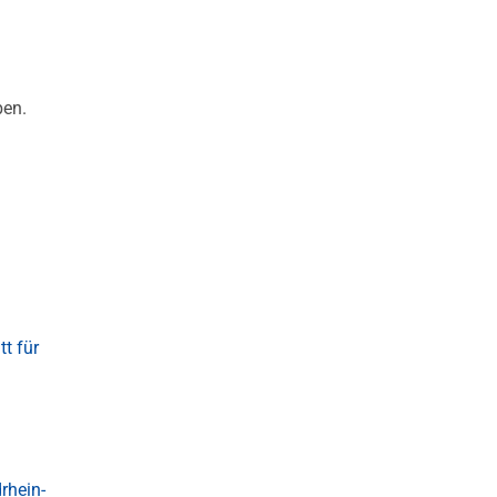
ben.
t für
rhein-