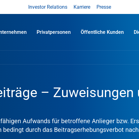
Investor Relations
Karriere
Presse
nternehmen
Privatpersonen
Öffentliche Kunden
D
iträge – Zuweisungen
higen Aufwands für betroffene Anlieger bzw. Ers
 bedingt durch das Beitragserhebungsverbot nach