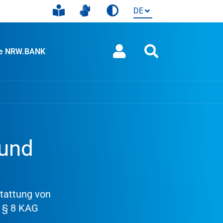
ie NRW.BANK
 und
tattung von
 § 8 KAG