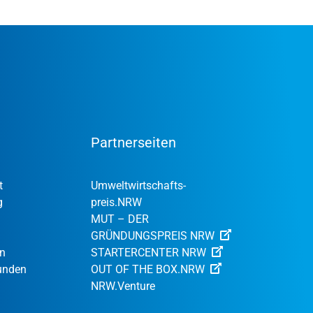
Partnerseiten
t
Umweltwirtschafts­
g
preis.NRW
MUT – DER
GRÜNDUNGSPREIS NRW
en
STARTERCENTER NRW
Kunden
OUT OF THE BOX.NRW
NRW.Venture