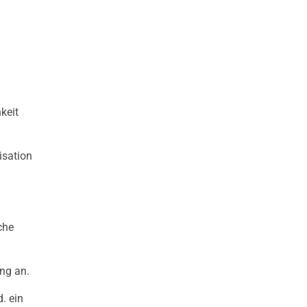
keit
isation
che
ung an.
. ein