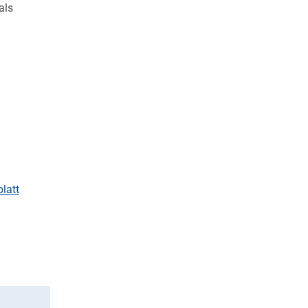
als
blatt