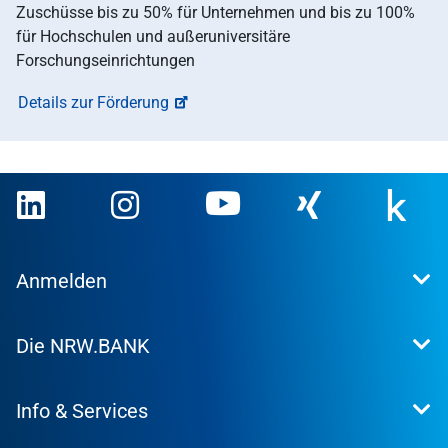
Zuschüsse bis zu 50% für Unternehmen und bis zu 100%
für Hochschulen und außeruniversitäre
Forschungseinrichtungen
Details zur Förderung
Anmelden
Extranet
Die NRW.BANK
Kundenportal
WohnWeb
Dafür stehen wir
Kommunenportal
Info & Services
Presse
Karriere