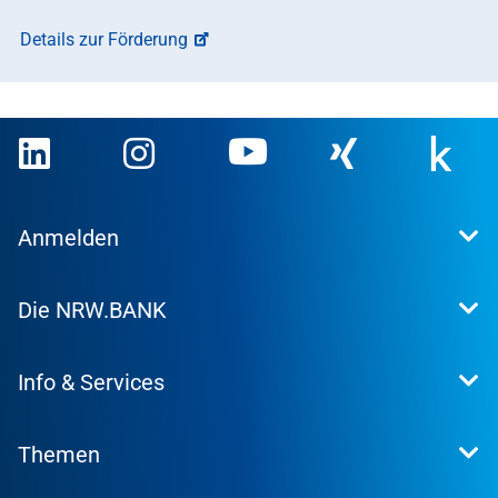
Details zur Förderung
Anmelden
Extranet
Die NRW.BANK
Kundenportal
WohnWeb
Dafür stehen wir
Kommunenportal
Info & Services
Presse
Karriere
Kontakt
Investor Relations
Themen
Produktsuche
Research
Konditionen