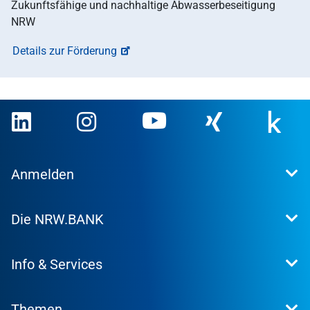
Zukunftsfähige und nachhaltige Abwasserbeseitigung
NRW
Details zur Förderung
Anmelden
Extranet
Die NRW.BANK
Kundenportal
WohnWeb
Dafür stehen wir
Kommunenportal
Info & Services
Presse
Karriere
Kontakt
Investor Relations
Themen
Produktsuche