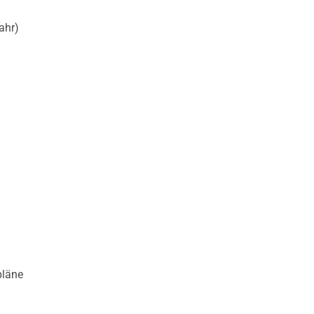
ahr)
pläne