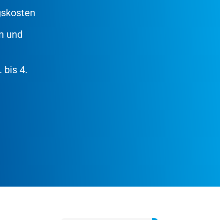
gskosten
n und
 bis 4.