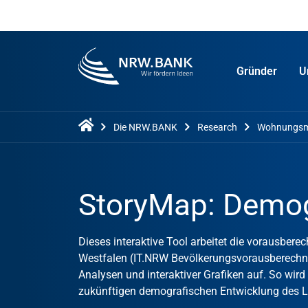
Gründer
U
Die NRW.BANK
Research
Wohnungsm
StoryMap: Demog
Dieses interaktive Tool arbeitet die vorausber
Westfalen (IT.NRW Bevölkerungsvorausberech
Analysen und interaktiver Grafiken auf. So wi
zukünftigen demografischen Entwicklung des La