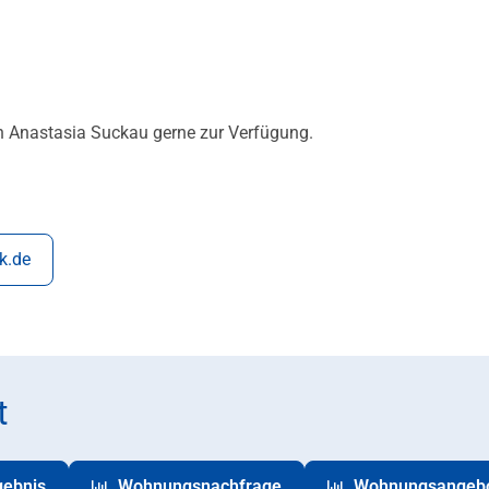
n Anastasia Suckau gerne zur Verfügung.
k.de
t
gebnis
Wohnungsnachfrage
Wohnungsangeb