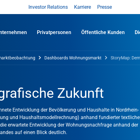
Investor Relations
Karriere
Presse
nternehmen
Privatpersonen
Öffentliche Kunden
D
arktbeobachtung
Dashboards Wohnungsmarkt
StoryMap: Dem
rafische Zukunft
echnete Entwicklung der Bevölkerung und Haushalte in Nordrhein-
nung und Haushaltsmodellrechnung) anhand
fundierter textliche
rd die erwartete Entwicklung der Wohnungsnachfrage anhand der
ndes auf einen Blick deutlich.