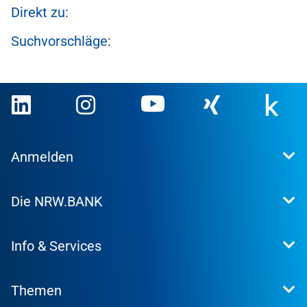
Direkt zu:
Suchvorschläge:
Anmelden
Extranet
Die NRW.BANK
Kundenportal
WohnWeb
Dafür stehen wir
Kommunenportal
Info & Services
Presse
Karriere
Kontakt
Investor Relations
Themen
Produktsuche
Research
Konditionen