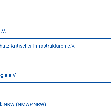
.V.
tz Kritischer Infrastrukturen e.V.
gie e.V.
nik.NRW (NMWP.NRW)