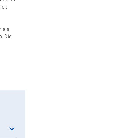
reit
h als
n. Die