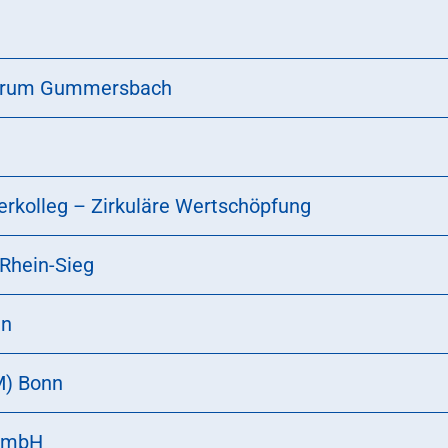
ntrum Gummersbach
erkolleg – Zirkuläre Wertschöpfung
Rhein-Sieg
ln
fM) Bonn
 GmbH