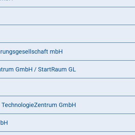
erungsgesellschaft mbH
entrum GmbH / StartRaum GL
es TechnologieZentrum GmbH
mbH