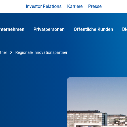
Investor Relations
Karriere
Presse
nternehmen
Privatpersonen
Öffentliche Kunden
D
tner
Regionale Innovationspartner