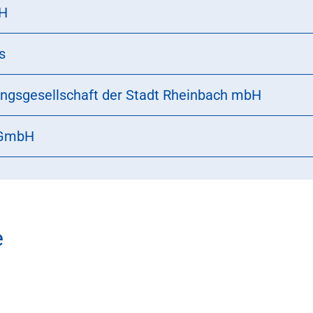
bH
s
ungsgesellschaft der Stadt Rheinbach mbH
 GmbH
e