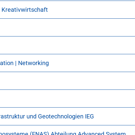
reativwirtschaft
ation | Networking
frastruktur und Geotechnologien IEG
 Nanosysteme (ENAS) Abteilung Advanced System