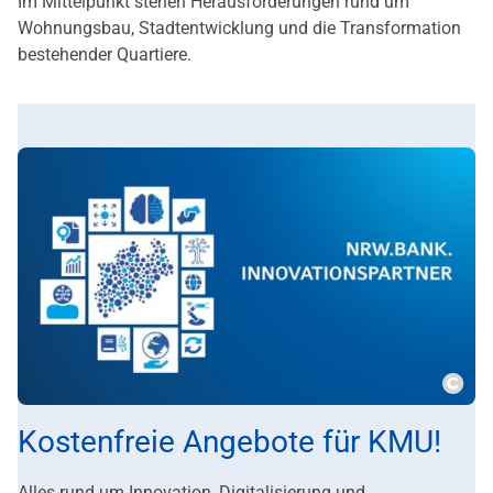
Im Mittelpunkt stehen Herausforderungen rund um
Wohnungsbau, Stadtentwicklung und die Transformation
bestehender Quartiere.
Copy
Kostenfreie Angebote für KMU!
Alles rund um Innovation, Digitalisierung und