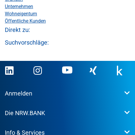
Unternehmen
Wohneigentum
Öffentliche Kunden
Direkt zu:
Suchvorschläge:
Anmelden
Extranet
Die NRW.BANK
Kundenportal
WohnWeb
Dafür stehen wir
Kommunenportal
Info & Services
Presse