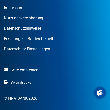
Nachrichten
MUT – DER GRÜNDUNGSPREIS NRW
Privatpersonen
Finanzpublikationen
Impressum
STARTERCENTER NRW
Öffentliche Kunden
Wissen zum Mitnehmen
OUT OF THE BOX.NRW
Nutzungsvereinbarung
NRW.Venture
Datenschutzhinweise
Erklärung zur Barrierefreiheit
Datenschutz-Einstellungen
Seite empfehlen
Seite drucken
© NRW.BANK 2026