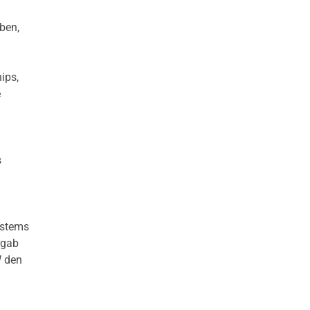
ben,
ips,
e
s
ystems
rgab
W den