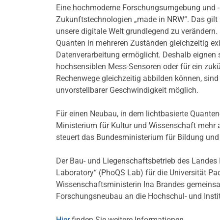
Eine hochmoderne Forschungsumgebung und -au
Zukunftstechnologien „made in NRW“. Das gilt 
unsere digitale Welt grundlegend zu verändern
Quanten in mehreren Zuständen gleichzeitig exist
Datenverarbeitung ermöglicht. Deshalb eignen 
hochsensiblen Mess-Sensoren oder für ein zuk
Rechenwege gleichzeitig abbilden können, sind
unvorstellbarer Geschwindigkeit möglich.
Für einen Neubau, in dem lichtbasierte Quanten
Ministerium für Kultur und Wissenschaft mehr a
steuert das Bundesministerium für Bildung und
Der Bau- und Liegenschaftsbetrieb des Lande
Laboratory“ (PhoQS Lab) für die Universität Pa
Wissenschaftsministerin Ina Brandes gemein
Forschungsneubau an die Hochschul- und Instit
Hier
finden Sie weitere Informationen.