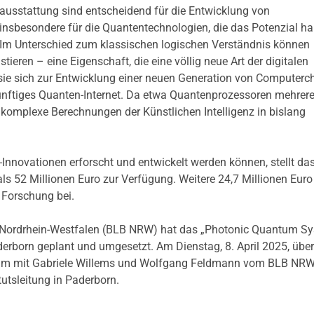
sstattung sind entscheidend für die Entwicklung von
insbesondere für die Quantentechnologien, die das Potenzial ha
. Im Unterschied zum klassischen logischen Verständnis können
ieren – eine Eigenschaft, die eine völlig neue Art der digitalen
sie sich zur Entwicklung einer neuen Generation von Computerch
ünftiges Quanten-Internet. Da etwa Quantenprozessoren mehrer
 komplexe Berechnungen der Künstlichen Intelligenz in bislang
-Innovationen erforscht und entwickelt werden können, stellt da
ls 52 Millionen Euro zur Verfügung. Weitere 24,7 Millionen Euro
 Forschung bei.
s Nordrhein-Westfalen (BLB NRW) hat das „Photonic Quantum S
derborn geplant und umgesetzt. Am Dienstag, 8. April 2025, übe
sam mit Gabriele Willems und Wolfgang Feldmann vom BLB NR
utsleitung in Paderborn.