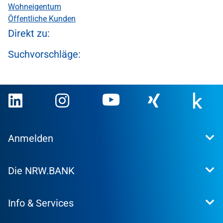
Wohneigentum
Öffentliche Kunden
Direkt zu:
Suchvorschläge:
Anmelden
Extranet
Die NRW.BANK
Kundenportal
WohnWeb
Dafür stehen wir
Kommunenportal
Info & Services
Presse
Karriere