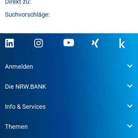
Direkt zu:
Suchvorschläge:
Anmelden
Extranet
Die NRW.BANK
Kundenportal
WohnWeb
Dafür stehen wir
Kommunenportal
Info & Services
Presse
Karriere
Kontakt
Investor Relations
Themen
Produktsuche
Research
Konditionen