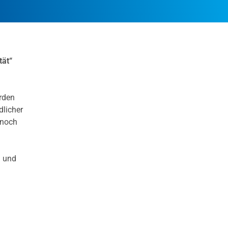
tät“
rden
dlicher
 noch
n und