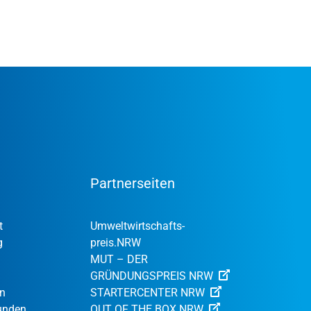
Partnerseiten
t
Umweltwirtschafts­
g
preis.NRW
MUT – DER
GRÜNDUNGSPREIS NRW
en
STARTERCENTER NRW
Kunden
OUT OF THE BOX.NRW