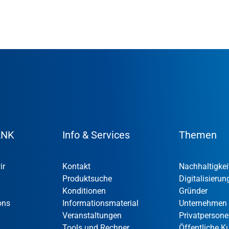
ANK
Info & Services
Themen
ir
Kontakt
Nachhaltigkei
Produktsuche
Digitalisierun
Konditionen
Gründer
ons
Informationsmaterial
Unternehmen
Veranstaltungen
Privatperson
Tools und Rechner
Öffentliche 