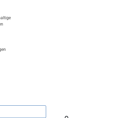
altige
en
gen