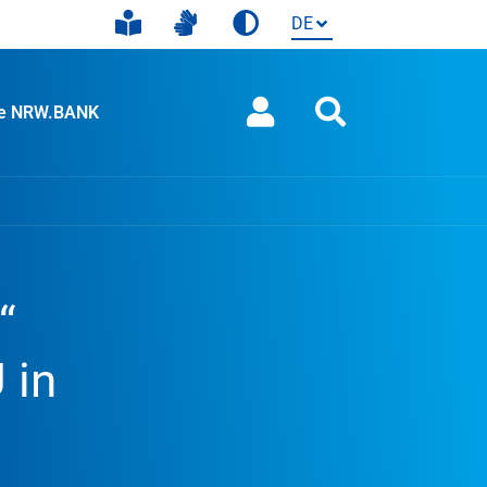
ie NRW.BANK
“
 in