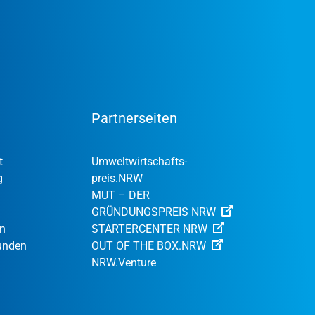
Partnerseiten
t
Umweltwirtschafts­
g
preis.NRW
MUT – DER
GRÜNDUNGSPREIS NRW
en
STARTERCENTER NRW
Kunden
OUT OF THE BOX.NRW
NRW.Venture