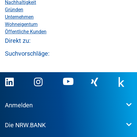
Nachhaltigkeit
Gründen
Unternehmen
Wohneigentum
Öffentliche Kunden
Direkt zu:
Suchvorschläge:
Anmelden
Extranet
Die NRW.BANK
Kundenportal
WohnWeb