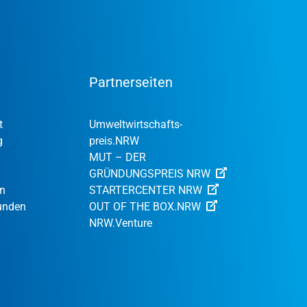
Partnerseiten
t
Umweltwirtschafts­
g
preis.NRW
MUT – DER
GRÜNDUNGSPREIS NRW
en
STARTERCENTER NRW
Kunden
OUT OF THE BOX.NRW
NRW.Venture