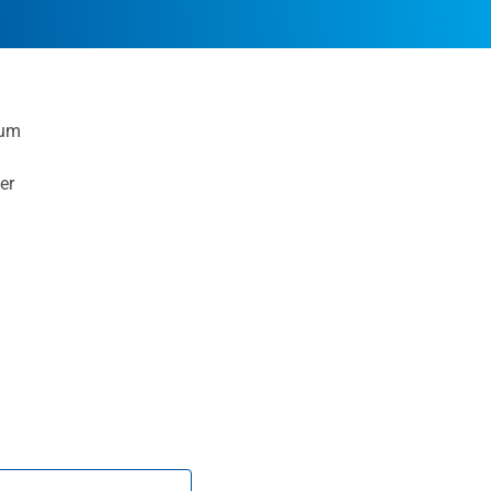
zum
er