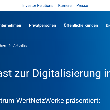
Investor Relations
Karriere
Presse
nternehmen
Privatpersonen
Öffentliche Kunden
D
tner
Aktuelles
st zur Digitalisierung 
ntrum WertNetzWerke präsentiert: