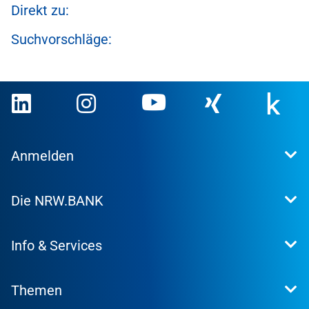
Direkt zu:
Suchvorschläge:
Anmelden
Extranet
Die NRW.BANK
Kundenportal
WohnWeb
Dafür stehen wir
Kommunenportal
Info & Services
Presse
Karriere
Kontakt
Investor Relations
Themen
Produktsuche
Research
Konditionen