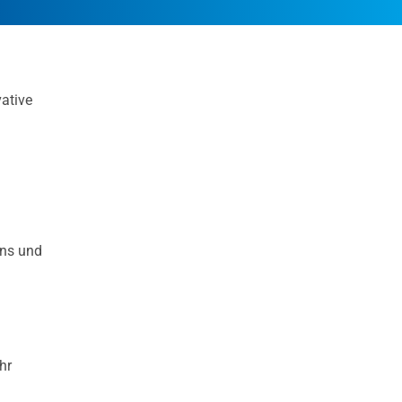
ative
ens und
hr