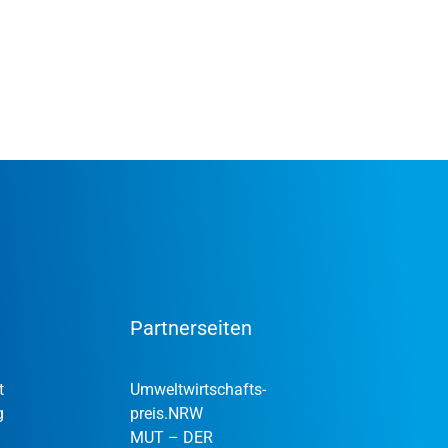
Partnerseiten
t
Umweltwirtschafts­
g
preis.NRW
MUT – DER