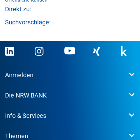
Direkt zu:
Suchvorschläge:
Anmelden
Extranet
Die NRW.BANK
Kundenportal
WohnWeb
Dafür stehen wir
Kommunenportal
Info & Services
Presse
Karriere
Kontakt
Investor Relations
Themen
Produktsuche
Research