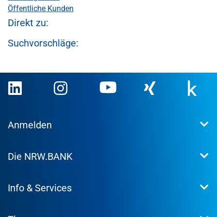
Öffentliche Kunden
Direkt zu:
Suchvorschläge:
Anmelden
Extranet
Die NRW.BANK
Kundenportal
WohnWeb
Dafür stehen wir
Kommunenportal
Info & Services
Presse
Karriere
Kontakt
Investor Relations