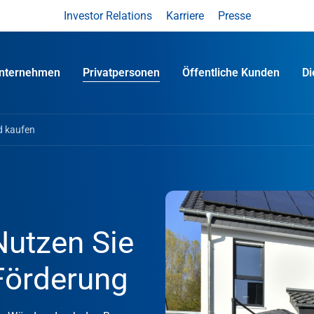
Investor Relations
Karriere
Presse
nternehmen
Privatpersonen
Öffentliche Kunden
D
 kaufen
utzen Sie
Förderung