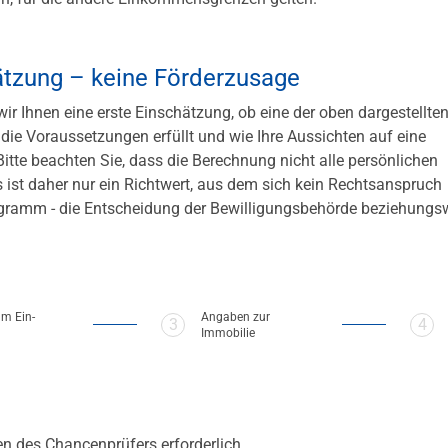
ätzung – keine Förderzusage
ir Ihnen eine erste Einschätzung, ob eine der oben dargestellte
 die Voraussetzungen erfüllt und wie Ihre Aussichten auf eine
tte beachten Sie, dass die Berechnung nicht alle persönlichen
 ist daher nur ein Richtwert, aus dem sich kein Rechtsanspruch
programm - die Entscheidung der Bewilligungsbehörde beziehungs
m Ein­
Angaben zur
Schritt 3 von 3
Schri
Immobilie
n des Chancenprüfers erforderlich.