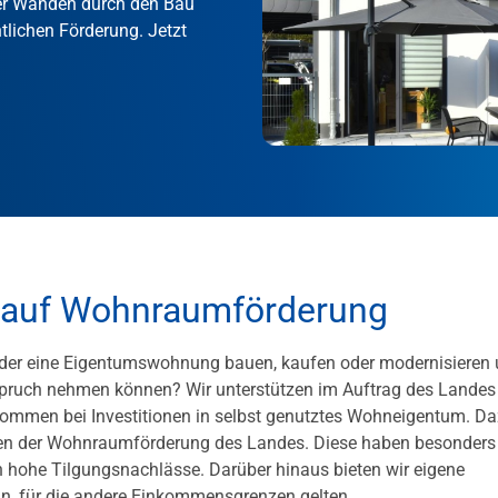
ier Wänden durch den Bau
tlichen Förderung. Jetzt
e auf Wohnraumförderung
oder eine Eigentumswohnung bauen, kaufen oder modernisieren
nspruch nehmen können? Wir unterstützen im Auftrag des Landes
kommen bei Investitionen in selbst genutztes Wohneigentum. D
hen der Wohnraumförderung des Landes. Diese haben besonders
n hohe Tilgungsnachlässe. Darüber hinaus bieten wir eigene
an, für die andere Einkommensgrenzen gelten.