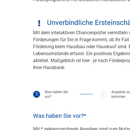
Unverbindliche Ersteinsch
Mit dem interaktiven Chancenprüfer vermitteln w
Förderungen für Sie in Frage kommt, ob Ihr Fall
Förderung beim Hausbau oder Hauskauf sind. Bi
Lebensumstände erfasst. Ein positives Ergebnis
ableitet. Maßgeblich ist hier - je nach Förder
Ihrer Hausbank.
Was haben Sie
Angaben zu
Schritt 1 von 3 (aktueller Schritt)
Schritt 2 von 3
vor?
kommen
Was haben Sie vor?
Mit * gekennzeichnete Angaben sind zum Nutze