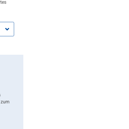
rtes
s
t zum