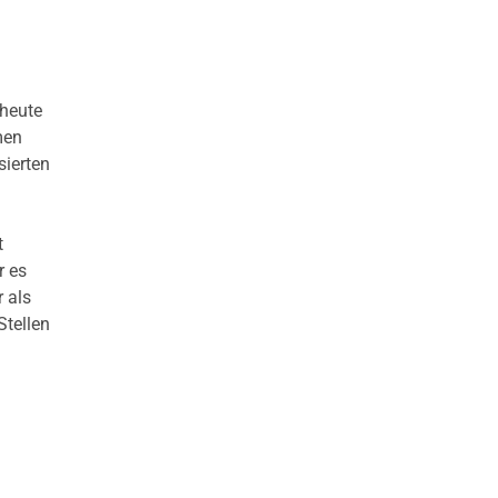
 heute
men
sierten
t
r es
 als
Stellen