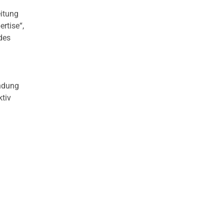
itung
rtise“,
des
ündung
ktiv