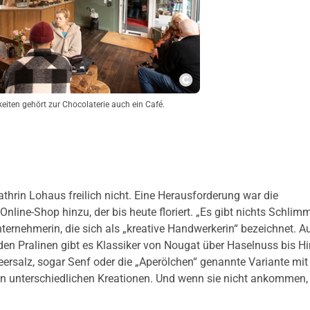
Copyright
eiten gehört zur Chocolaterie auch ein Café.
thrin Lohaus freilich nicht. Eine Herausforderung war die
nline-Shop hinzu, der bis heute floriert. „Es gibt nichts Schlim
nternehmerin, die sich als „kreative Handwerkerin“ bezeichnet. A
ei den Pralinen gibt es Klassiker von Nougat über Haselnuss bis 
ersalz, sogar Senf oder die „Aperölchen“ genannte Variante mi
g an unterschiedlichen Kreationen. Und wenn sie nicht ankommen,