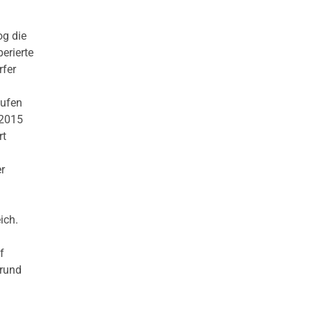
og die
erierte
rfer
aufen
 2015
rt
r
ich.
f
 rund