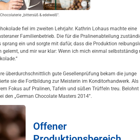
Copyright
 Chocolaterie „bittersüß & edelweiß“.
okolade fiel im zweiten Lehrjahr. Kathrin Lohaus machte eine
teraner Familienbetrieb. Die für die Pralinenabteilung zuständ
us sprang ein und sorgte mit dafür, dass die Produktion reibungsl
n gelernt, und mir war klar: Wenn ich mich einmal selbstständig
kolade.“
ihre überdurchschnittlich gute Gesellenprüfung bekam die junge
erte sie die Fortbildung zur Meisterin im Konditorhandwerk. Als
ihrem Fokus auf Pralinen, Tafeln und süßen Trüffeln treu. Belohn
bei den „German Chocolate Masters 2014“.
Offener
Produktionsbereich