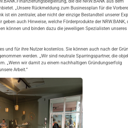
NRW.BANK.Finanzierungsbegleitung, die die NRW.BANK aus dem
nbietet. „Unsere Rückmeldung zum Businessplan für die Vorbere
st ein zentraler, aber nicht der einzige Bestandteil unserer Expe
ir geben auch Hinweise, welche Förderprodukte der NRW.BANK, 
en können und binden dazu die jeweiligen Spezialisten unseres
es und für ihre Nutzer kostenlos. Sie können auch nach der Gr
 genommen werden. „Wir sind neutrale Sparringspartner, die obje
um. „Wenn wir damit zu einem nachhaltigen Gründungserfolg
unsere Arbeit.“