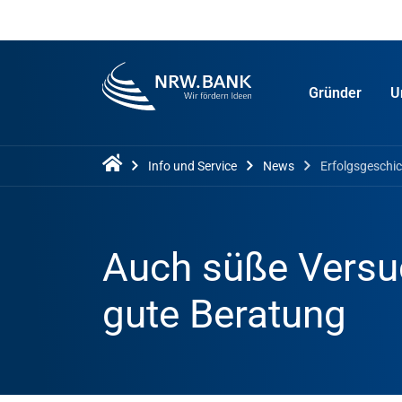
Gründer
U
Info und Service
News
Erfolgsgeschi
Auch süße Versu
gute Beratung