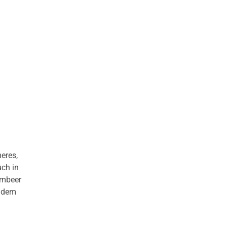
meres,
uch in
Himbeer
t dem