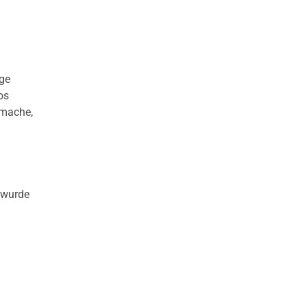
ige
os
 mache,
t wurde