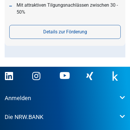
Mit attraktiven Tilgungsnachlässen zwischen 30 -
50%
Details zur Förderung
Anmelden
Extranet
Die NRW.BANK
Kundenportal
WohnWeb
Dafür stehen wir