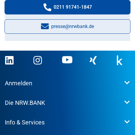
0211 91741-1847
Telefonnummer:
presse@nrwbank.de
E-Mail:
Anmelden
Extranet
Die NRW.BANK
Kundenportal
WohnWeb
Dafür stehen wir
Kommunenportal
Info & Services
Presse
Karriere
Kontakt