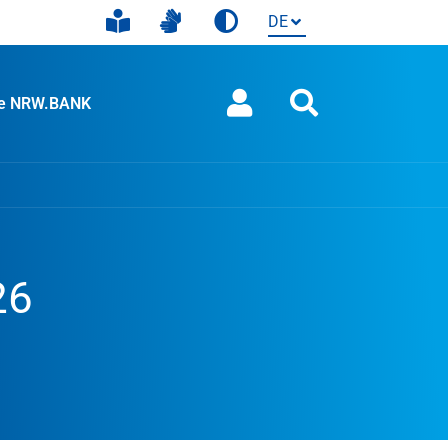
ie NRW.BANK
26