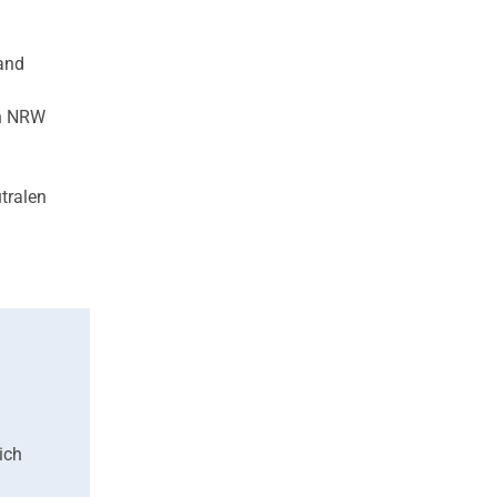
Land
in NRW
tralen
ich