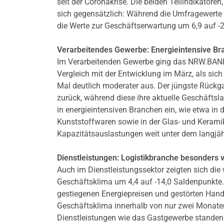
seit der Coronakrise. Die beiden Teilindikator
sich gegensätzlich: Während die Umfragewerte z
die Werte zur Geschäftserwartung um 6,9 auf -
Verarbeitendes Gewerbe: Energieintensive Br
Im Verarbeitenden Gewerbe ging das NRW.BANK.i
Vergleich mit der Entwicklung im März, als sic
Mal deutlich moderater aus. Der jüngste Rückg
zurück, während diese ihre aktuelle Geschäftsl
in energieintensiven Branchen ein, wie etwa in
Kunststoffwaren sowie in der Glas- und Keramik
Kapazitätsauslastungen weit unter dem langjäh
Dienstleistungen: Logistikbranche besonders v
Auch im Dienstleistungssektor zeigten sich die 
Geschäftsklima um 4,4 auf -14,0 Saldenpunkte. 
gestiegenen Energiepreisen und gestörten Hande
Geschäftsklima innerhalb von nur zwei Monate
Dienstleistungen wie das Gastgewerbe standen z