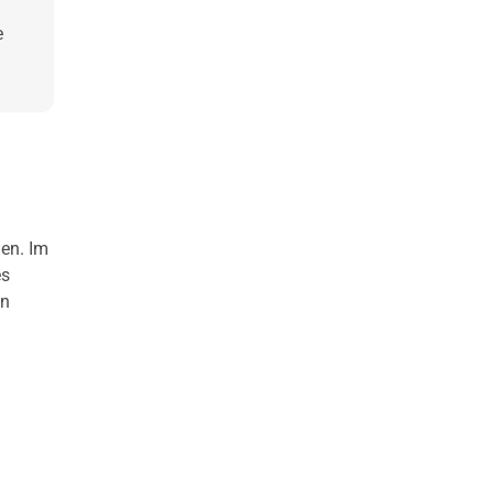
e
len. Im
es
en