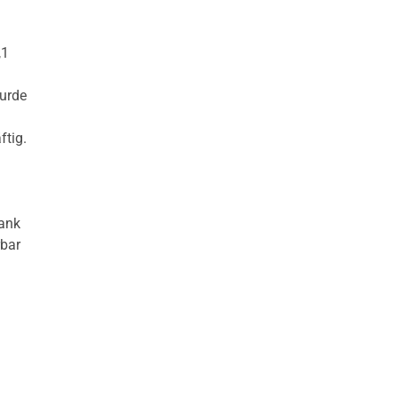
,1
urde
ftig.
sank
rbar