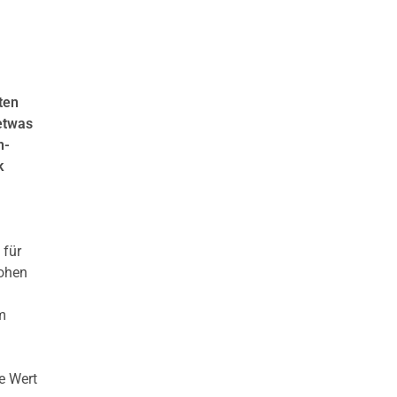
ten
etwas
n-
k
 für
hohen
m
e Wert