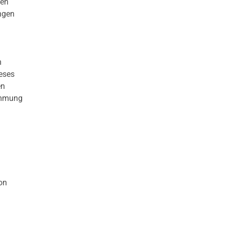
ten
ingen
m
ieses
en
timmung
on