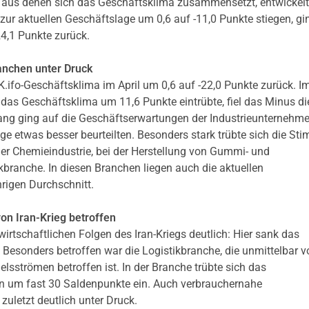
en, aus denen sich das Geschäftsklima zusammensetzt, entwickel
ur aktuellen Geschäftslage um 0,6 auf -11,0 Punkte stiegen, g
24,1 Punkte zurück.
anchen unter Druck
fo-Geschäftsklima im April um 0,6 auf -22,0 Punkte zurück. I
h das Geschäftsklima um 11,6 Punkte eintrübte, fiel das Minus d
ang ging auf die Geschäftserwartungen der Industrieunternehm
age etwas besser beurteilten. Besonders stark trübte sich die S
 der Chemieindustrie, bei der Herstellung von Gummi- und
branche. In diesen Branchen liegen auch die aktuellen
rigen Durchschnitt.
on Iran-Krieg betroffen
wirtschaftlichen Folgen des Iran-Kriegs deutlich: Hier sank das
Besonders betroffen war die Logistikbranche, die unmittelbar v
lsströmen betroffen ist. In der Branche trübte sich das
n um fast 30 Saldenpunkte ein. Auch verbrauchernahe
uletzt deutlich unter Druck.