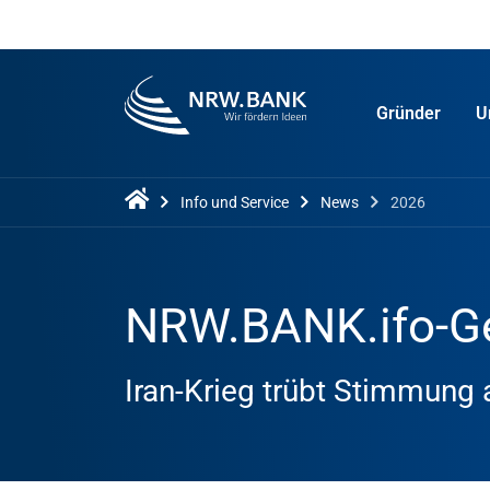
Gründer
U
Info und Service
News
2026
NRW.BANK.ifo-Ge
Iran-Krieg trübt Stimmung 