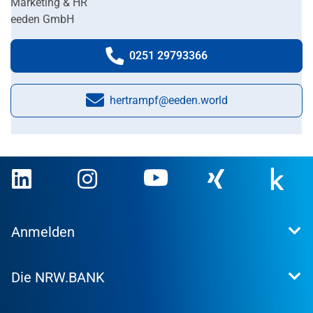
Marketing & HR
eeden GmbH
0251 29793366
Telefonnummer:
hertrampf@eeden.world
E-Mail:
Anmelden
Extranet
Die NRW.BANK
Kundenportal
WohnWeb
Dafür stehen wir
Kommunenportal