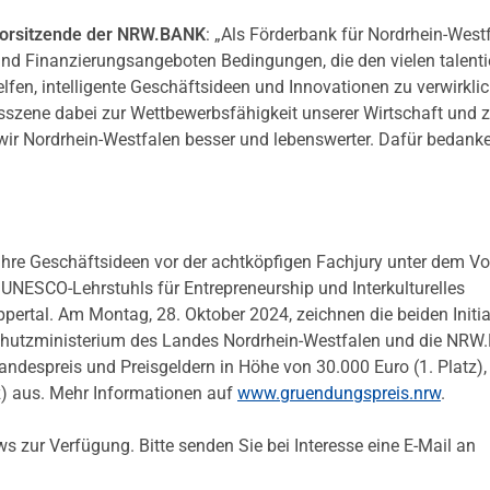
svorsitzende der NRW.BANK
: „Als Förderbank für Nordrhein-West
und Finanzierungsangeboten Bedingungen, die den vielen talenti
en, intelligente Geschäftsideen und Innovationen zu verwirkli
sszene dabei zur Wettbewerbsfähigkeit unserer Wirtschaft und
ir Nordrhein-Westfalen besser und lebenswerter. Dafür bedanke
 ihre Geschäftsideen vor der achtköpfigen Fachjury unter dem Vo
 UNESCO-Lehrstuhls für Entrepreneurship und Interkulturelles
ertal. Am Montag, 28. Oktober 2024, zeichnen die beiden Initi
chutzministerium des Landes Nordrhein-Westfalen und die NRW
andespreis und Preisgeldern in Höhe von 30.000 Euro (1. Platz),
tz) aus. Mehr Informationen auf
www.gruendungspreis.nrw
.
ws zur Verfügung. Bitte senden Sie bei Interesse eine E-Mail an