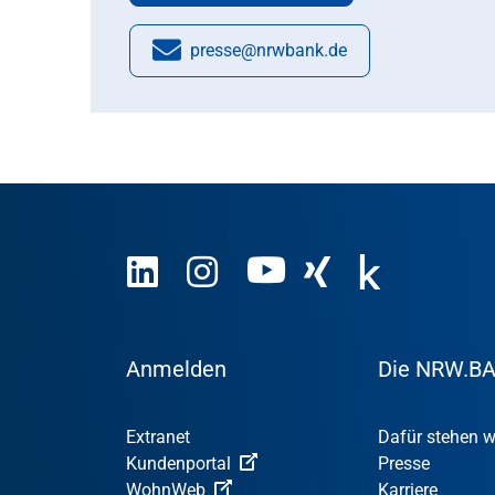
presse@nrwbank.de
E-Mail:
Anmelden
Die NRW.B
Extranet
Dafür stehen w
Kundenportal
Presse
WohnWeb
Karriere