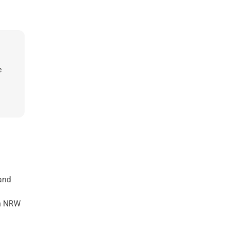
e
Land
in NRW