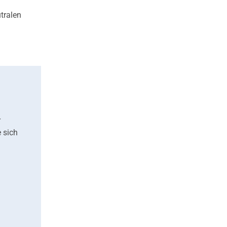
tralen
r
 sich