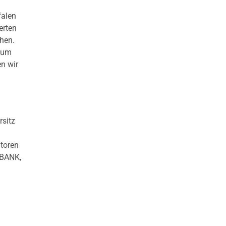
falen
erten
chen.
 zum
n wir
rsitz
atoren
.BANK,