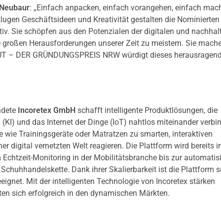
 Neubaur
: „Einfach anpacken, einfach vorangehen, einfach mac
ugen Geschäftsideen und Kreativität gestalten die Nominierten
tiv. Sie schöpfen aus den Potenzialen der digitalen und nachhal
e großen Herausforderungen unserer Zeit zu meistern. Sie mach
MUT – DER GRÜNDUNGSPREIS NRW würdigt dieses herausragen
ndete
Incoretex GmbH
schafft intelligente Produktlösungen, die
 (KI) und das Internet der Dinge (IoT) nahtlos miteinander verbi
e wie Trainingsgeräte oder Matratzen zu smarten, interaktiven
er digital vernetzten Welt reagieren. Die Plattform wird bereits i
 Echtzeit-Monitoring in der Mobilitätsbranche bis zur automatis
Schuhhandelskette. Dank ihrer Skalierbarkeit ist die Plattform 
eignet. Mit der intelligenten Technologie von Incoretex stärken
en sich erfolgreich in den dynamischen Märkten.