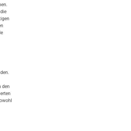
hen.
 die
tigen
en
de
nden.
n den
ierten
sowohl