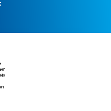
s
e
hen.
eis
das