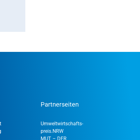
Partnerseiten
t
Umweltwirtschafts­
g
preis.NRW
MUT – DER