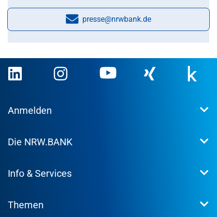
presse@nrwbank.de
E-Mail:
Anmelden
Extranet
Die NRW.BANK
Kundenportal
WohnWeb
Dafür stehen wir
Kommunenportal
Info & Services
Presse
Karriere
Kontakt
Investor Relations
Themen
Produktsuche
Research
Konditionen