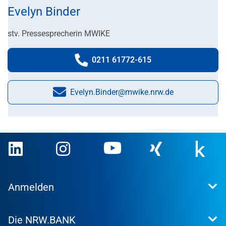
Evelyn Binder
stv. Pressesprecherin MWIKE
0211 61772-615
Telefonnummer:
Evelyn.Binder@mwike.nrw.de
E-Mail:
Anmelden
Extranet
Die NRW.BANK
Kundenportal