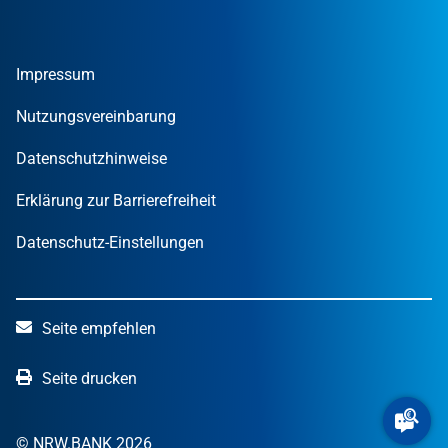
Gründer
Tools und Rechner
Umweltwirtschafts­preis.NRW
Unternehmen
Nachrichten
MUT – DER GRÜNDUNGSPREIS NRW
Privatpersonen
Finanzpublikationen
Impressum
STARTERCENTER NRW
Öffentliche Kunden
Wissen zum Mitnehmen
OUT OF THE BOX.NRW
Nutzungsvereinbarung
NRW.Venture
Datenschutzhinweise
Erklärung zur Barrierefreiheit
Datenschutz-Einstellungen
Seite empfehlen
Seite drucken
© NRW.BANK 2026