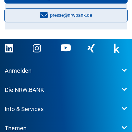
presse@nrwbank.de
E-Mail:
Anmelden
Extranet
Die NRW.BANK
Kundenportal
WohnWeb
Dafür stehen wir
Kommunenportal
Info & Services
Presse
Karriere
Kontakt
Investor Relations
Themen
Produktsuche
Research