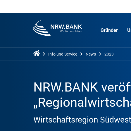
Gründer
U
Info und Service
News
2023
NRW.BANK veröff
„Regionalwirtscha
Wirtschaftsregion Südwest