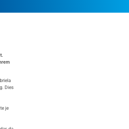
t.
ihrem
briela
g. Dies
te je
dar, da