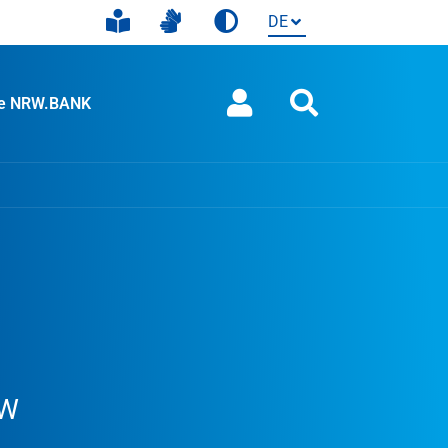
ie NRW.BANK
RW