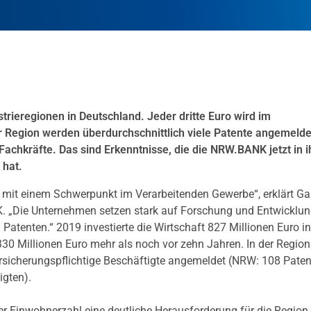
trieregionen in Deutschland. Jeder dritte Euro wird im
r Region werden überdurchschnittlich viele Patente angemelde
achkräfte. Das sind Erkenntnisse, die die NRW.BANK jetzt in 
 hat.
n mit einem Schwerpunkt im Verarbeitenden Gewerbe“, erklärt Ga
. „Die Unternehmen setzen stark auf Forschung und Entwicklun
 Patenten.“ 2019 investierte die Wirtschaft 827 Millionen Euro in
30 Millionen Euro mehr als noch vor zehn Jahren. In der Region
rsicherungspflichtige Beschäftigte angemeldet (NRW: 108 Paten
igten).
der Einwohnerzahl eine deutliche Herausforderung für die Region 