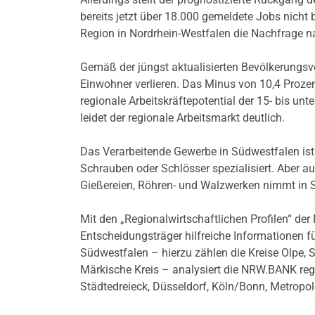
bereits jetzt über 18.000 gemeldete Jobs nicht
Region in Nordrhein-Westfalen die Nachfrage na
Gemäß der jüngst aktualisierten Bevölkerungs
Einwohner verlieren. Das Minus von 10,4 Proze
regionale Arbeitskräftepotential der 15- bis u
leidet der regionale Arbeitsmarkt deutlich.
Das Verarbeitende Gewerbe in Südwestfalen ist
Schrauben oder Schlösser spezialisiert. Aber a
Gießereien, Röhren- und Walzwerken nimmt in Sü
Mit den „Regionalwirtschaftlichen Profilen“ d
Entscheidungsträger hilfreiche Informationen fü
Südwestfalen – hierzu zählen die Kreise Olpe, 
Märkische Kreis – analysiert die NRW.BANK re
Städtedreieck, Düsseldorf, Köln/Bonn, Metropol