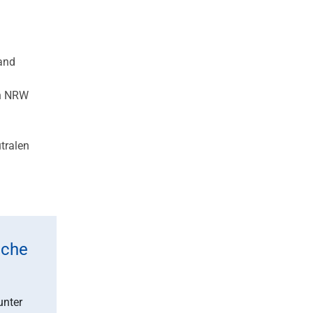
Land
in NRW
tralen
iche
unter