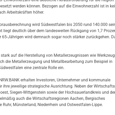
 besetzt werden können. Bezogen auf die Einwohnerzahl ist in ke
ch Arbeitskräften höher.
vorausberechnung wird Südwestfalen bis 2050 rund 140.000 sei
nt liegt deutlich über dem landesweiten Rückgang von 1,7 Proze
nter 65-Jährigen wird demnach sogar noch stärker zurückgehen. D
 stark auf die Herstellung von Metallerzeugnissen wie Werkzeug
uch die Metallerzeugung und Metallbearbeitung zum Beispiel in
dwestfalen eine zentrale Rolle ein.
er NRW.BANK erhalten Investoren, Unternehmer und kommunale
r ihre jeweilige strategische Ausrichtung. Neben der Wirtschafts
Soest, Siegen-Wittgenstein sowie der Hochsauerlandkreis und de
gelmäßig auch die Wirtschaftsregionen Aachen, Bergisches
e Ruhr, Münsterland, Niederrhein und Ostwestfalen-Lippe.