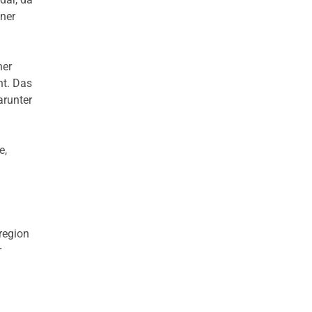
iner
ner
nt. Das
arunter
e,
region
r