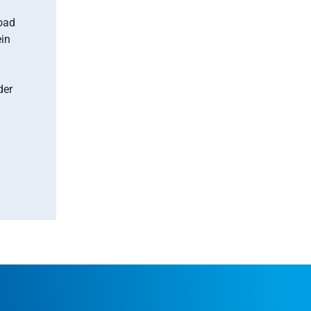
oad
ein
n
der