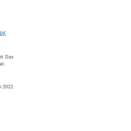
DF
,
et. Das
at.
en 2022