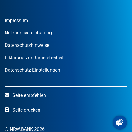
Gründer
Tools und Rechner
Umweltwirtschafts­preis.NRW
Unternehmen
Nachrichten
MUT – DER GRÜNDUNGSPREIS NRW
Privatpersonen
Finanzpublikationen
Impressum
STARTERCENTER NRW
Öffentliche Kunden
Wissen zum Mitnehmen
OUT OF THE BOX.NRW
Nutzungsvereinbarung
NRW.Venture
Datenschutzhinweise
Erklärung zur Barrierefreiheit
Datenschutz-Einstellungen
Seite empfehlen
Seite drucken
© NRW.BANK 2026