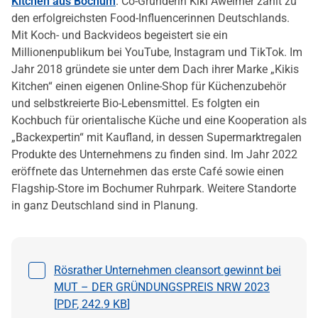
Kitchen aus Bochum
. Co-Gründerin Kiki Aweimer zählt zu
den erfolgreichsten Food-Influencerinnen Deutschlands.
Mit Koch- und Backvideos begeistert sie ein
Millionenpublikum bei YouTube, Instagram und TikTok. Im
Jahr 2018 gründete sie unter dem Dach ihrer Marke „Kikis
Kitchen“ einen eigenen Online-Shop für Küchenzubehör
und selbstkreierte Bio-Lebensmittel. Es folgten ein
Kochbuch für orientalische Küche und eine Kooperation als
„Backexpertin“ mit Kaufland, in dessen Supermarktregalen
Produkte des Unternehmens zu finden sind. Im Jahr 2022
eröffnete das Unternehmen das erste Café sowie einen
Flagship-Store im Bochumer Ruhrpark. Weitere Standorte
in ganz Deutschland sind in Planung.
Datei auswählen
Rösrather Unternehmen cleansort gewinnt bei
MUT – DER GRÜNDUNGSPREIS NRW 2023
[
PDF
,
242.9 KB
]