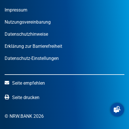
Nachrichten
MUT – DER GRÜNDUNGSPREIS NRW
Privatpersonen
Finanzpublikationen
Impressum
STARTERCENTER NRW
Öffentliche Kunden
Wissen zum Mitnehmen
OUT OF THE BOX.NRW
Nutzungsvereinbarung
NRW.Venture
Datenschutzhinweise
Erklärung zur Barrierefreiheit
Datenschutz-Einstellungen
Seite empfehlen
Seite drucken
© NRW.BANK 2026