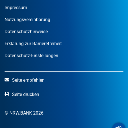
MUT – DER GRÜNDUNGSPREIS NRW
Privatpersonen
Finanzpublikationen
Impressum
STARTERCENTER NRW
Öffentliche Kunden
Wissen zum Mitnehmen
OUT OF THE BOX.NRW
Nutzungsvereinbarung
NRW.Venture
Datenschutzhinweise
Erklärung zur Barrierefreiheit
Datenschutz-Einstellungen
Seite empfehlen
Seite drucken
© NRW.BANK 2026