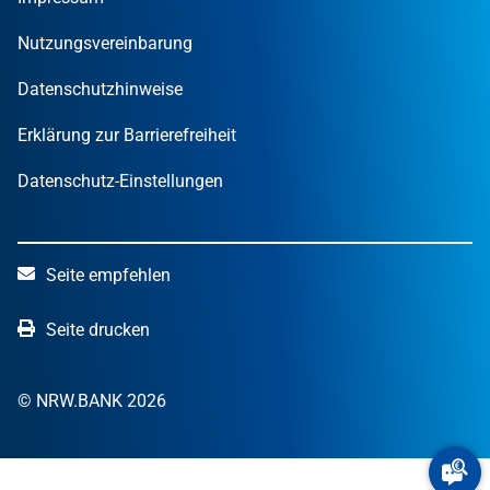
STARTERCENTER NRW
Öffentliche Kunden
Wissen zum Mitnehmen
OUT OF THE BOX.NRW
Nutzungsvereinbarung
NRW.Venture
Datenschutzhinweise
Erklärung zur Barrierefreiheit
Datenschutz-Einstellungen
Seite empfehlen
Seite drucken
© NRW.BANK 2026