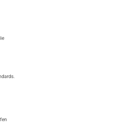
ie
ndards.
rfen