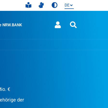
ie NRW.BANK
io. €
ehörige der